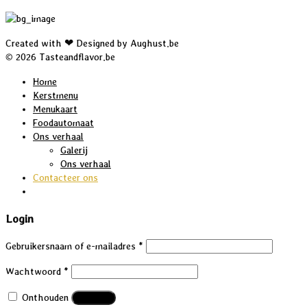
Created with ❤ Designed by Aughust.be
© 2026 Tasteandflavor.be
Home
Kerstmenu
Menukaart
Foodautomaat
Ons verhaal
Galerij
Ons verhaal
Contacteer ons
Login
Gebruikersnaam of e-mailadres
*
Wachtwoord
*
Onthouden
Inloggen