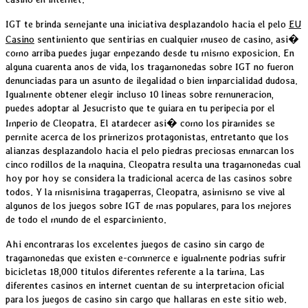
IGT te brinda semejante una iniciativa desplazandolo hacia el pelo
EU
Casino
sentimiento que sentirias en cualquier museo de casino, asi�
como arriba puedes jugar empezando desde tu mismo exposicion. En
alguna cuarenta anos de vida, los tragamonedas sobre IGT no fueron
denunciadas para un asunto de ilegalidad o bien imparcialidad dudosa.
Igualmente obtener elegir incluso 10 lineas sobre remuneracion,
puedes adoptar al Jesucristo que te guiara en tu peripecia por el
Imperio de Cleopatra. El atardecer asi� como los piramides se
permite acerca de los primerizos protagonistas, entretanto que los
alianzas desplazandolo hacia el pelo piedras preciosas enmarcan los
cinco rodillos de la maquina. Cleopatra resulta una tragamonedas cual
hoy por hoy se considera la tradicional acerca de las casinos sobre
todos. Y la mismisima tragaperras, Cleopatra, asimismo se vive al
algunos de los juegos sobre IGT de mas populares, para los mejores
de todo el mundo de el esparcimiento.
Ahi encontraras los excelentes juegos de casino sin cargo de
tragamonedas que existen e-commerce e igualmente podrias sufrir
bicicletas 18,000 titulos diferentes referente a la tarima. Las
diferentes casinos en internet cuentan de su interpretacion oficial
para los juegos de casino sin cargo que hallaras en este sitio web.