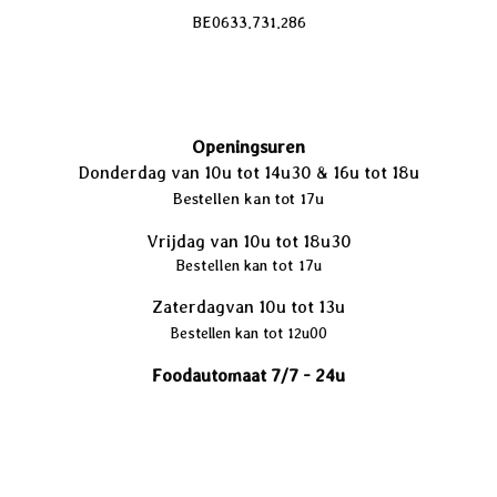
BE0633.731.286
Openingsuren
Donderdag van 10u tot 14u30 & 16u tot 18u
Bestellen kan tot 17u
Vrijdag van 10u tot 18u30
Bestellen kan tot 17u
Zaterdagvan 10u tot 13u
Bestellen kan tot 12u00
Foodautomaat 7/7 - 24u