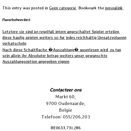
This entry was posted in
Geen categorie
. Bookmark the
permalink
.
Flavorbeheerder1
Letztere sie sind im regelfall intern angeschaltet Spieler erteilen,
diese haufig spielen weiters so fur jedes reichhaltig Umsatzvolumen
verhatscheln
Nach diese Schaltflache �Auszahlung� auserlesen wird, zu tun
sein allein ihr Absoluter betrag weiters unser gewunschte
Auszahlungsoption angegeben eignen
Contacteer ons
Markt 60,
9700 Oudenaarde,
Belgie
Telefoon: 055/206.203
BE0633.731.286